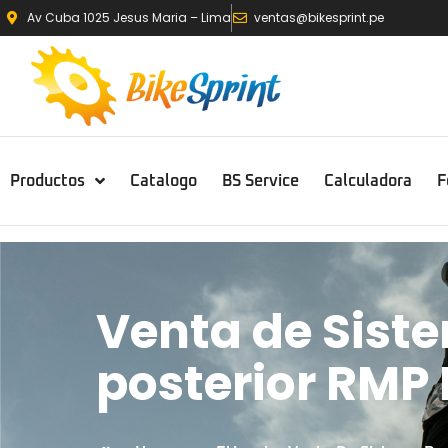
Av Cuba 1025 Jesus Maria – Lima
ventas@bikesprint.pe
Productos
Catalogo
BS Service
Calculadora
F
Venta de Sist
posterior RMP 