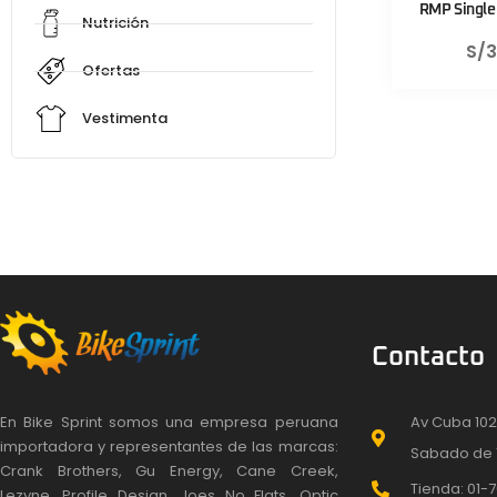
RMP Single 
Nutrición
S/
3
Ofertas
Vestimenta
Contacto
En Bike Sprint somos una empresa peruana
Av Cuba 102
importadora y representantes de las marcas:
Sabado de 
Crank Brothers, Gu Energy, Cane Creek,
Tienda: 01-7
Lezyne, Profile Design, Joes No Flats, Optic