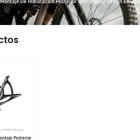
Montaje De Hidratación Posterior RMP Profile Design En Jes
ctos
n
,
Profile Design
ontaje Posterior