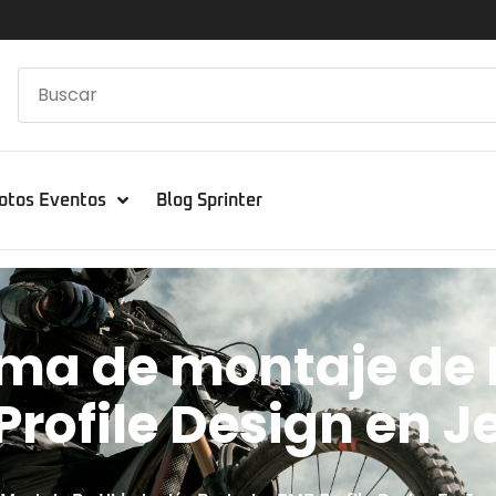
otos Eventos
Blog Sprinter
ema de montaje de 
Profile Design en J