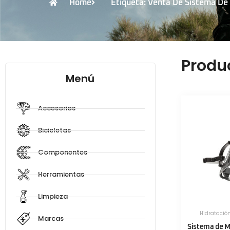
Home
Etiqueta: Venta De Sistema De 
Produ
Menú
Accesorios
Bicicletas
Componentes
Herramientas
Limpieza
Hidratació
Marcas
Sistema de M