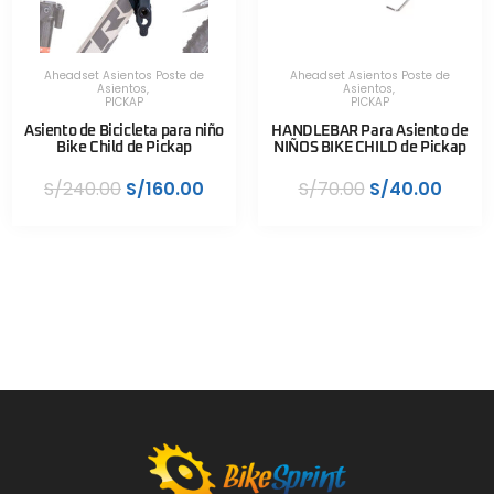
Aheadset Asientos Poste de
Aheadset Asientos Poste de
Asientos
,
Asientos
,
PICKAP
PICKAP
Asiento de Bicicleta para niño
HANDLEBAR Para Asiento de
Bike Child de Pickap
NIÑOS BIKE CHILD de Pickap
S/
240.00
S/
160.00
S/
70.00
S/
40.00