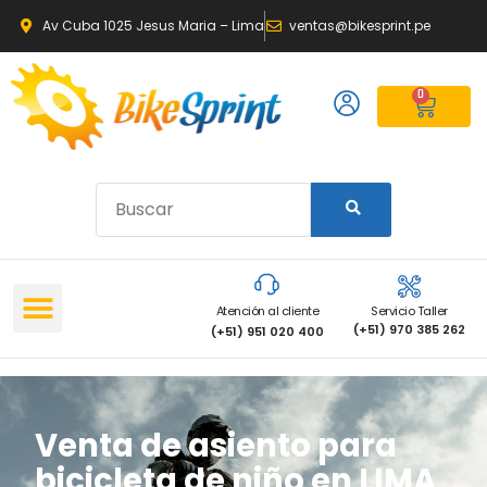
Av Cuba 1025 Jesus Maria – Lima
ventas@bikesprint.pe
0
Atención al cliente
Servicio Taller
(+51) 970 385 262
(+51) 951 020 400
Venta de asiento para
bicicleta de niño en LIMA