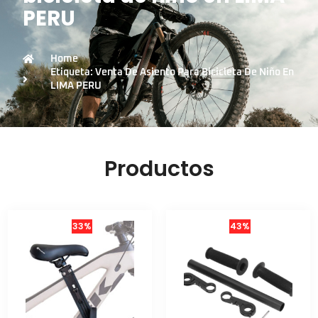
PERU
Home
Etiqueta: Venta De Asiento Para Bicicleta De Niño En
LIMA PERU
Productos
33%
43%