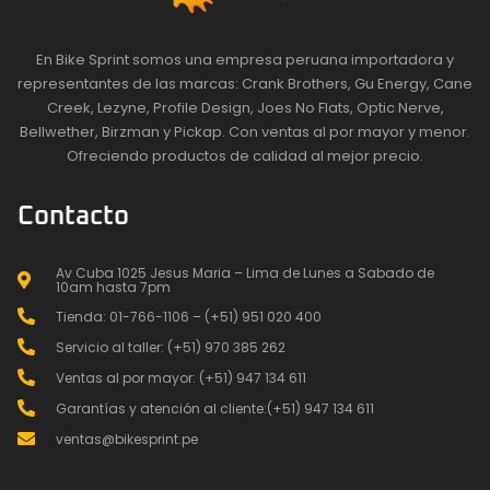
En Bike Sprint somos una empresa peruana importadora y
representantes de las marcas: Crank Brothers, Gu Energy, Cane
Creek, Lezyne, Profile Design, Joes No Flats, Optic Nerve,
Bellwether, Birzman y Pickap. Con ventas al por mayor y menor.
Ofreciendo productos de calidad al mejor precio.
Contacto
Av Cuba 1025 Jesus Maria – Lima de Lunes a Sabado de
10am hasta 7pm
Tienda: 01-766-1106 – (+51) 951 020 400
Servicio al taller: (+51) 970 385 262
Ventas al por mayor: (+51) 947 134 611
Garantías y atención al cliente:(+51) 947 134 611
ventas@bikesprint.pe