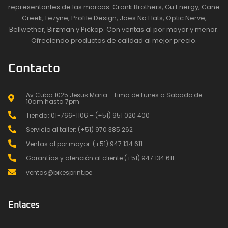
representantes de las marcas: Crank Brothers, Gu Energy, Cane
Creek, Lezyne, Profile Design, Joes No Flats, Optic Nerve,
Bellwether, Birzman y Pickap. Con ventas al por mayor y menor.
Ofreciendo productos de calidad al mejor precio.
Contacto
Av Cuba 1025 Jesus Maria – Lima de Lunes a Sabado de
10am hasta 7pm
Tienda: 01-766-1106 – (+51) 951 020 400
Servicio al taller: (+51) 970 385 262
Ventas al por mayor: (+51) 947 134 611
Garantías y atención al cliente:(+51) 947 134 611
ventas@bikesprint.pe
Enlaces