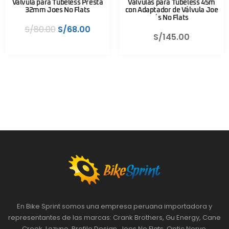
Valvula para Tubeless Presta
Válvulas para Tubeless 45m
32mm Joes No Flats
con Adaptador de Válvula Joe
´s No Flats
S/
80.00
S/
68.00
S/
145.00
En Bike Sprint somos una empresa peruana importadora y
representantes de las marcas: Crank Brothers, Gu Energy, Cane
Creek, Lezyne, Profile Design, Joes No Flats, Optic Nerve,