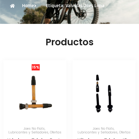
Home
Etiqueta: Valvulas Joes Lima
Productos
15%
Joes No Flats
,
Joes No Flats
,
Lubricantes y Selladores
,
Ofertas
Lubricantes y Selladores
,
Ofertas