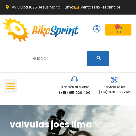
Av Cuba 1025 Jesus Maria – Lima
ventas@bikesprint.pe
0
Atención al cliente
Servicio Taller
(+51) 970 385 262
(+51) 951 020 400
valvulas joes lima