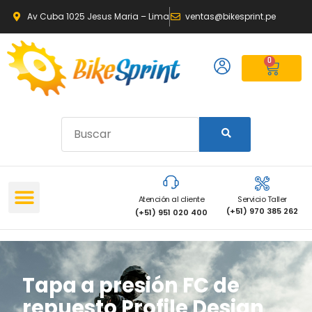
Av Cuba 1025 Jesus Maria – Lima
ventas@bikesprint.pe
0
Atención al cliente
Servicio Taller
(+51) 970 385 262
(+51) 951 020 400
Tapa a presión FC de
repuesto Profile Design