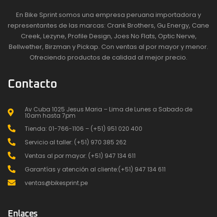
En Bike Sprint somos una empresa peruana importadora y
representantes de las marcas: Crank Brothers, Gu Energy, Cane
Creek, Lezyne, Profile Design, Joes No Flats, Optic Nerve,
Bellwether, Birzman y Pickap. Con ventas al por mayor y menor.
Ofreciendo productos de calidad al mejor precio.
Contacto
Av Cuba 1025 Jesus Maria – Lima de Lunes a Sabado de
10am hasta 7pm
Tienda: 01-766-1106 – (+51) 951 020 400
Servicio al taller: (+51) 970 385 262
Ventas al por mayor: (+51) 947 134 611
Garantías y atención al cliente:(+51) 947 134 611
ventas@bikesprint.pe
Enlaces