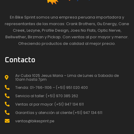
En Bike Sprint somos una empresa peruana importadora y
representantes de las marcas: Crank Brothers, Gu Energy, Cane
Creek, Lezyne, Profile Design, Joes No Flats, Optic Nerve,
Bellwether, Birzman y Pickap. Con ventas al por mayor y menor.
Ofreciendo productos de calidad al mejor precio.
Contacto
Av Cuba 1025 Jesus Maria – Lima de Lunes a Sabado de
10am hasta 7pm
Tienda: 01-766-1106 – (+51) 951 020 400
Servicio al taller: (+51) 970 385 262
Ventas al por mayor: (+51) 947 134 611
Garantías y atención al cliente:(+51) 947 134 611
ventas@bikesprint.pe