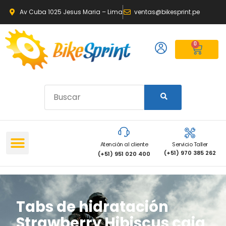
Av Cuba 1025 Jesus Maria – Lima
ventas@bikesprint.pe
0
Atención al cliente
Servicio Taller
(+51) 970 385 262
(+51) 951 020 400
Tabs de hidratación
Strawberry Hibiscus caja