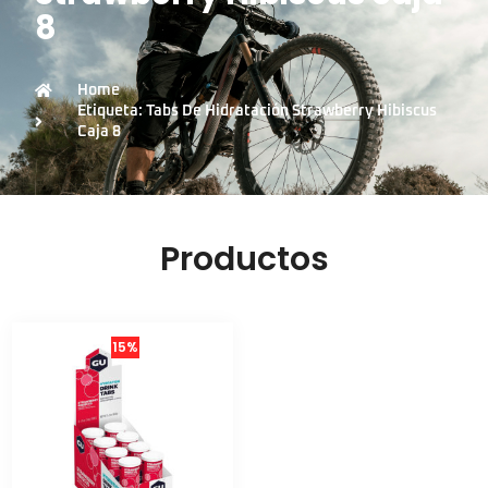
8
Home
Etiqueta: Tabs De Hidratación Strawberry Hibiscus
Caja 8
Productos
15%