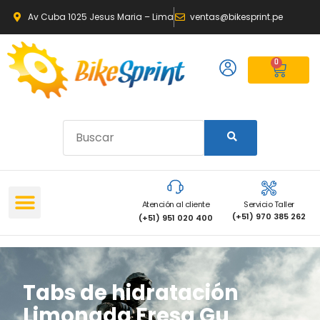
Av Cuba 1025 Jesus Maria – Lima
ventas@bikesprint.pe
0
Atención al cliente
Servicio Taller
(+51) 970 385 262
(+51) 951 020 400
Tabs de hidratación
Limonada Fresa Gu