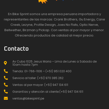
En Bike Sprint somos una empresa peruana importadora y
representantes de las marcas: Crank Brothers, Gu Energy, Cane
Creek, Lezyne, Profile Design, Joes No Flats, Optic Nerve,
Bellwether, Birzman y Pickap. Con ventas al por mayor y menor.
Ofreciendo productos de calidad al mejor precio.
Contacto
Av Cuba 1025 Jesus Maria – Lima de Lunes a Sabado de
10am hasta 7pm
Tienda: 01-766-1106 – (+51) 951 020 400
Servicio al taller: (+51) 970 385 262
Ventas al por mayor: (+51) 947 134 611
Garantías y atención al cliente:(+51) 947 134 611
ventas@bikesprint.pe