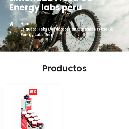
Energy labs peru
Home
Etiqueta: Tabs De Hidratación Limonada Fresa Gu
Energy Labs Peru
Productos
15%