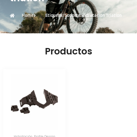
Home
Etiqueta: Soporte Hidratacion Triatlon
Productos
Hidratación
,
Profile Design