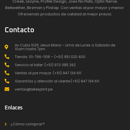
Creek, Lezyne, Profile Design, Joes No Flats, Optic Nerve,
Bellwether, Birzman y Pickap. Con ventas al por mayor y menor.
Ofreciendo productos de calidad al mejor precio.
Contacto
Av Cuba 1025 Jesus Maria – Lima de Lunes a Sabado de
10am hasta 7pm
Tienda: 01-766-1106 – (+51) 951 020 400
Servicio al taller: (+51) 970 385 262
Ventas al por mayor: (+51) 947 134 611
Garantías y atención al cliente:(+51) 947 134 611
ventas@bikesprint.pe
Enlaces
¿Cómo comprar?