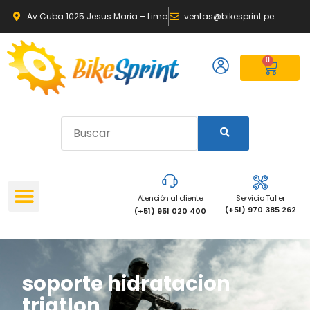
Av Cuba 1025 Jesus Maria – Lima
ventas@bikesprint.pe
0
Atención al cliente
Servicio Taller
(+51) 970 385 262
(+51) 951 020 400
soporte hidratacion
triatlon