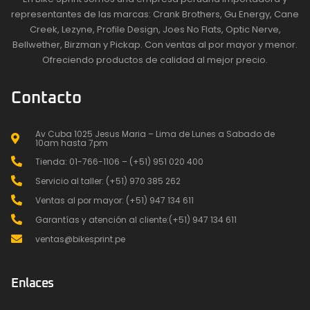
representantes de las marcas: Crank Brothers, Gu Energy, Cane
Creek, Lezyne, Profile Design, Joes No Flats, Optic Nerve,
Bellwether, Birzman y Pickap. Con ventas al por mayor y menor.
Ofreciendo productos de calidad al mejor precio.
Contacto
Av Cuba 1025 Jesus Maria – Lima de Lunes a Sabado de
10am hasta 7pm
Tienda: 01-766-1106 – (+51) 951 020 400
Servicio al taller: (+51) 970 385 262
Ventas al por mayor: (+51) 947 134 611
Garantías y atención al cliente:(+51) 947 134 611
ventas@bikesprint.pe
Enlaces