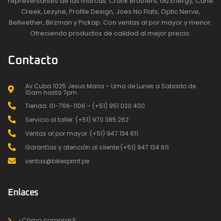
representantes de las marcas: Crank Brothers, Gu Energy, Cane
Creek, Lezyne, Profile Design, Joes No Flats, Optic Nerve,
Bellwether, Birzman y Pickap. Con ventas al por mayor y menor.
Ofreciendo productos de calidad al mejor precio.
Contacto
Av Cuba 1025 Jesus Maria – Lima de Lunes a Sabado de
10am hasta 7pm
Tienda: 01-766-1106 – (+51) 951 020 400
Servicio al taller: (+51) 970 385 262
Ventas al por mayor: (+51) 947 134 611
Garantías y atención al cliente:(+51) 947 134 611
ventas@bikesprint.pe
Enlaces
¿Cómo comprar?