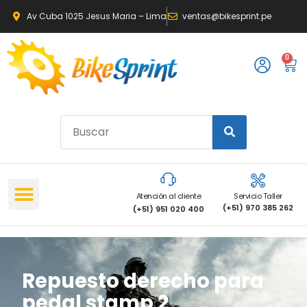
Av Cuba 1025 Jesus Maria – Lima
ventas@bikesprint.pe
0
Atención al cliente
Servicio Taller
(+51) 970 385 262
(+51) 951 020 400
Repuesto derecho para
pedal stamp 2