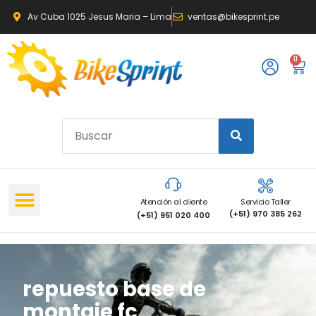
Av Cuba 1025 Jesus Maria – Lima
ventas@bikesprint.pe
0
Atención al cliente
Servicio Taller
(+51) 970 385 262
(+51) 951 020 400
repuesto base de
montaje fc