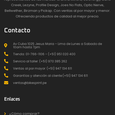
Creek, Lezyne, Profile Design, Joes No Flats, Optic Nerve,
Bellwether, Birzman y Pickap. Con ventas al por mayor y menor.
Ofreciendo productos de calidad al mejor precio.
Contacto
Av Cuba 1025 Jesus Maria – Lima de Lunes a Sabado de
10am hasta 7pm
Tienda: 01-766-1106 – (+51) 951 020 400
Servicio al taller: (+51) 970 385 262
Ventas al por mayor: (+51) 947 134 611
Garantías y atención al cliente:(+51) 947 134 611
ventas@bikesprint.pe
Enlaces
¿Cómo comprar?