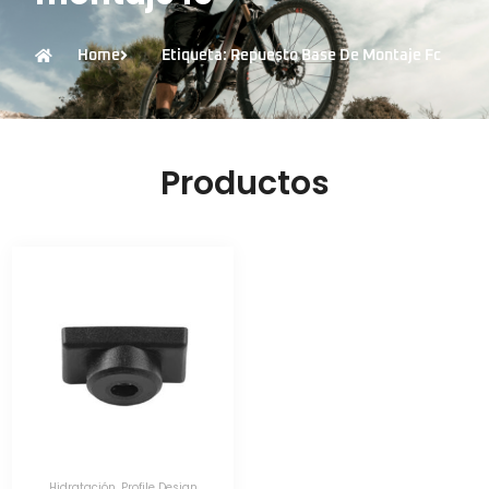
Home
Etiqueta: Repuesto Base De Montaje Fc
Productos
Hidratación
,
Profile Design