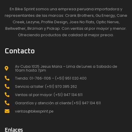
En Bike Sprint somos una empresa peruana importadora y
representantes de las marcas: Crank Brothers, Gu Energy, Cane
Creek, Lezyne, Profile Design, Joes No Flats, Optic Nerve,
Bellwether, Birzman y Pickap. Con ventas al por mayor y menor.
Ofreciendo productos de calidad al mejor precio.
Contacto
Av Cuba 1025 Jesus Maria – Lima de Lunes a Sabado de
10am hasta 7pm
Tienda: 01-766-1106 – (+51) 951 020 400
Servicio al taller: (+51) 970 385 262
Ventas al por mayor: (+51) 947 134 611
Garantías y atención al cliente:(+51) 947 134 611
ventas@bikesprint.pe
Enlaces