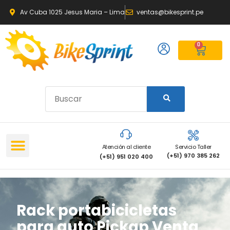
Av Cuba 1025 Jesus Maria – Lima
ventas@bikesprint.pe
0
Atención al cliente
Servicio Taller
(+51) 970 385 262
(+51) 951 020 400
Rack portabicicletas
para auto Pickap Venta