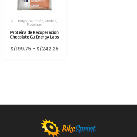
GU Energy
,
Nutrición
,
Ofertas
,
Proteinas
Proteína de Recuperacion
Chocolate Gu Energy Labs
S/
199.75
-
S/
242.25