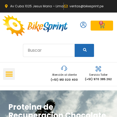
Av Cuba 1025 Jesus Maria – Lima
ventas@bikesprint.pe
0
Atención al cliente
Servicio Taller
(+51) 970 385 262
(+51) 951 020 400
Proteina de
Recuperacion Chocolate