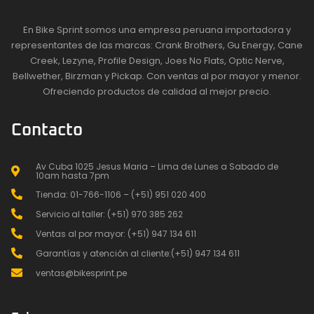
En Bike Sprint somos una empresa peruana importadora y
representantes de las marcas: Crank Brothers, Gu Energy, Cane
Creek, Lezyne, Profile Design, Joes No Flats, Optic Nerve,
Bellwether, Birzman y Pickap. Con ventas al por mayor y menor.
Ofreciendo productos de calidad al mejor precio.
Contacto
Av Cuba 1025 Jesus Maria – Lima de Lunes a Sabado de
10am hasta 7pm
Tienda: 01-766-1106 – (+51) 951 020 400
Servicio al taller: (+51) 970 385 262
Ventas al por mayor: (+51) 947 134 611
Garantías y atención al cliente:(+51) 947 134 611
ventas@bikesprint.pe