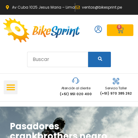
Av Cuba 1025 Jesus Maria – Lima
ventas@bikesprint.pe
0
Atención al cliente
Servicio Taller
(+51) 970 385 262
(+51) 951 020 400
Pasadores
crankbrothers negro