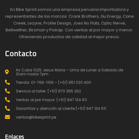
En Bike Sprint somos una empresa peruana importadora y
representantes de las marcas: Crank Brothers, Gu Energy, Cane
Creek, Lezyne, Profile Design, Joes No Flats, Optic Nerve,
Bellwether, Birzman y Pickap. Con ventas al por mayor y menor.
Ofreciendo productos de calidad al mejor precio.
Contacto
Av Cuba 1025 Jesus Maria – Lima de Lunes a Sabado de
10am hasta 7pm
Tienda: 01-766-1106 – (+51) 951 020 400
Servicio al taller: (+51) 970 385 262
Ventas al por mayor: (+51) 947 134 611
Garantías y atención al cliente:(+51) 947 134 611
ventas@bikesprint.pe
Enlaces