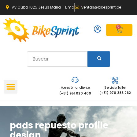
Av Cuba 1025 Jesus Maria – Lima
ventas@bikesprint.pe
0
Atención al cliente
Servicio Taller
(+51) 970 385 262
(+51) 951 020 400
pads repuesto profile
design