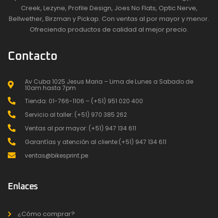
Creek, Lezyne, Profile Design, Joes No Flats, Optic Nerve,
Bellwether, Birzman y Pickap. Con ventas al por mayor y menor.
Ofreciendo productos de calidad al mejor precio.
Contacto
Av Cuba 1025 Jesus Maria – Lima de Lunes a Sabado de
10am hasta 7pm
Tienda: 01-766-1106 – (+51) 951 020 400
Servicio al taller: (+51) 970 385 262
Ventas al por mayor: (+51) 947 134 611
Garantías y atención al cliente:(+51) 947 134 611
ventas@bikesprint.pe
Enlaces
¿Cómo comprar?