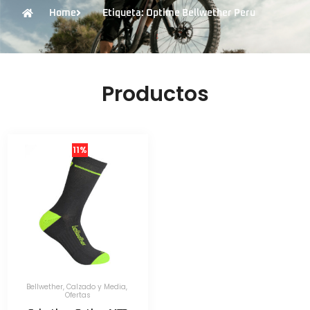
Home
Etiqueta: Optime Bellwether Peru
Productos
11%
Bellwether
,
Calzado y Media
,
Ofertas