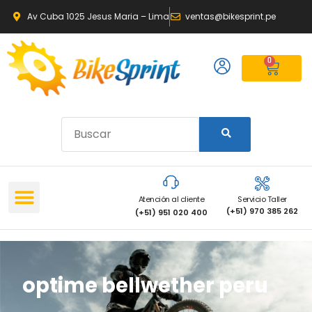
Av Cuba 1025 Jesus Maria – Lima
ventas@bikesprint.pe
0
Atención al cliente
Servicio Taller
(+51) 970 385 262
(+51) 951 020 400
optime bellwether peru