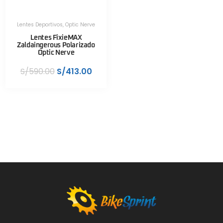
Lentes Deportivos
,
Optic Nerve
Lentes FixieMAX
Zaldaingerous Polarizado
Optic Nerve
S/
590.00
S/
413.00