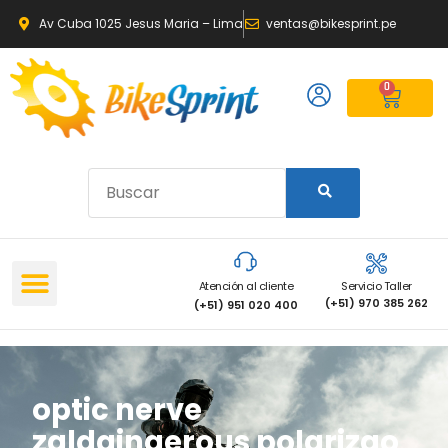
Av Cuba 1025 Jesus Maria – Lima
ventas@bikesprint.pe
0
Atención al cliente
Servicio Taller
(+51) 970 385 262
(+51) 951 020 400
optic nerve
zaldaingerous polarizao