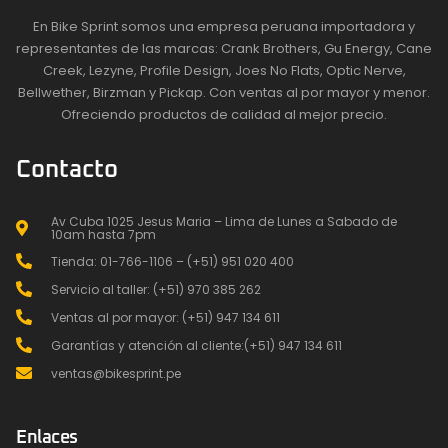
En Bike Sprint somos una empresa peruana importadora y
representantes de las marcas: Crank Brothers, Gu Energy, Cane
Creek, Lezyne, Profile Design, Joes No Flats, Optic Nerve,
Bellwether, Birzman y Pickap. Con ventas al por mayor y menor.
Ofreciendo productos de calidad al mejor precio.
Contacto
Av Cuba 1025 Jesus Maria – Lima de Lunes a Sabado de
10am hasta 7pm
Tienda: 01-766-1106 – (+51) 951 020 400
Servicio al taller: (+51) 970 385 262
Ventas al por mayor: (+51) 947 134 611
Garantías y atención al cliente:(+51) 947 134 611
ventas@bikesprint.pe
Enlaces