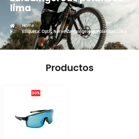
lima
Home
Etiqueta: Optic Nerve Zaldaingerous Polarizao Lima
Productos
30%