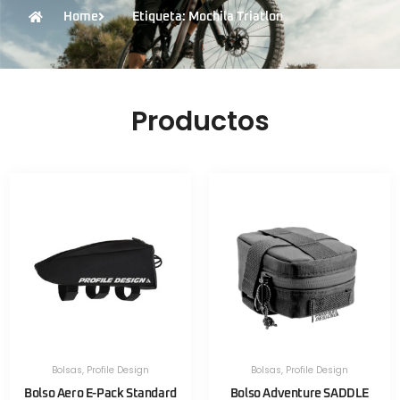
Home
Etiqueta: Mochila Triatlon
Productos
Bolsas
,
Profile Design
Bolsas
,
Profile Design
Bolso Aero E-Pack Standard
Bolso Adventure SADDLE