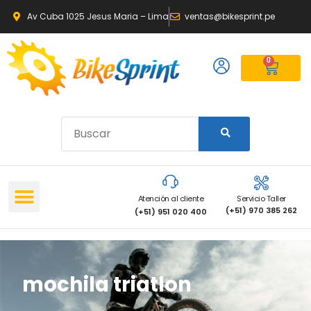
Av Cuba 1025 Jesus Maria – Lima
ventas@bikesprint.pe
0
Atención al cliente
Servicio Taller
(+51) 970 385 262
(+51) 951 020 400
mochila triatlon