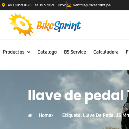
Av Cuba 1025 Jesus Maria – Lima
ventas@bikesprint.pe
Productos
Catalogo
BS Service
Calculadora
F
llave de peda
Home
Etiqueta: Llave De Pedal 15 M