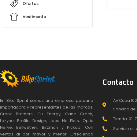
Ofertas
Vestimenta
Contacto
En Bike Sprint somos una empresa peruana
Av Cuba 102
importadora y representantes de las marcas:
Sabado de 
Crank Brothers, Gu Energy, Cane Creek,
Tienda: 01-7
Lezyne, Profile Design, Joes No Flats, Optic
Nerve, Bellwether, Birzman y Pickap. Con
Servicio al t
ventas al por mayor y menor. Ofreciendo