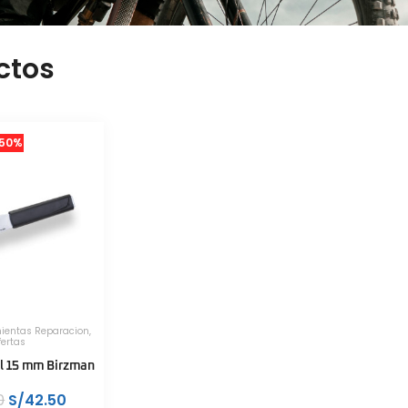
ctos
50%
ientas Reparacion
,
fertas
al 15 mm Birzman
0
S/
42.50