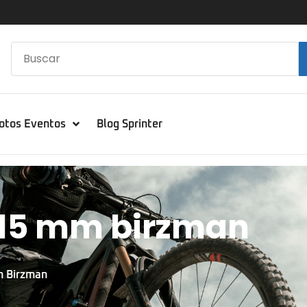
otos Eventos
Blog Sprinter
l 15 mm birzman
m Birzman