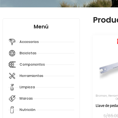
Produ
Menú
Accesorios
Bicicletas
Componentes
Herramientas
Limpieza
Birzman
,
Herram
Marcas
O
Llave de ped
Nutrición
S/
85.0