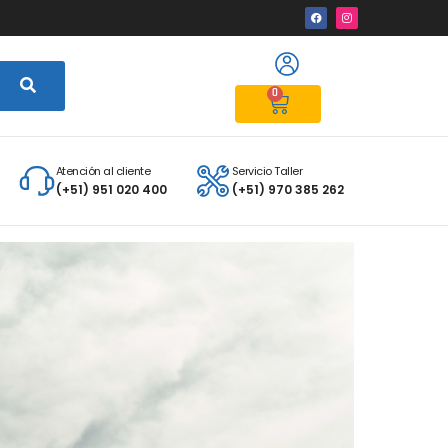
0
Atención al cliente
Servicio Taller
(+51) 951 020 400
(+51) 970 385 262