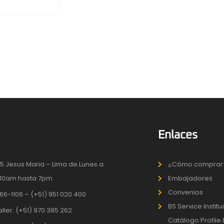
Enlaces
5 Jesus Maria – Lima de Lunes a
¿Cómo comprar
10am hasta 7pm
Embajadores
Convenios
66-1106 – (+51) 951 020 400
BS Service Instit
aller: (+51) 970 385 262
Catálogo Profile