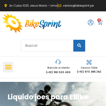
Av Cuba 1025 Jesus Maria – Lima
ventas@bikesprint.pe
0
Atención al cliente
Servicio Taller
(+51) 970 385 262
(+51) 951 020 400
Liquido joes para EBike