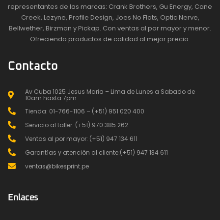
representantes de las marcas: Crank Brothers, Gu Energy, Cane
Creek, Lezyne, Profile Design, Joes No Flats, Optic Nerve,
Bellwether, Birzman y Pickap. Con ventas al por mayor y menor.
Ofreciendo productos de calidad al mejor precio.
Contacto
Av Cuba 1025 Jesus Maria – Lima de Lunes a Sabado de
10am hasta 7pm
Tienda: 01-766-1106 – (+51) 951 020 400
Servicio al taller: (+51) 970 385 262
Ventas al por mayor: (+51) 947 134 611
Garantías y atención al cliente:(+51) 947 134 611
ventas@bikesprint.pe
Enlaces