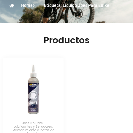
Home
Etiqueta: Liquido Joes Para EBike
Productos
Joes No Flats
,
Lubricantes y Selladores
,
Mantenimiento y Piezas de