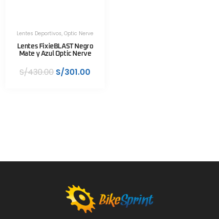
Lentes Deportivos
,
Optic Nerve
Lentes FixieBLAST Negro
Mate y Azul Optic Nerve
S/
430.00
S/
301.00