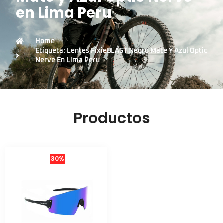
en Lima Peru
Home
Etiqueta: Lentes FixieBLAST Negro Mate Y Azul Optic
Nerve En Lima Peru
Productos
30%