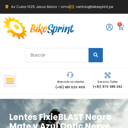
Av Cuba 1025 Jesus Maria – Lima
ventas@bikesprint.pe
0
Atención al cliente
Servicio Taller
(+51) 970 385 262
(+51) 951 020 400
Lentes FixieBLAST Negro
Mate y Azul Optic Nerve