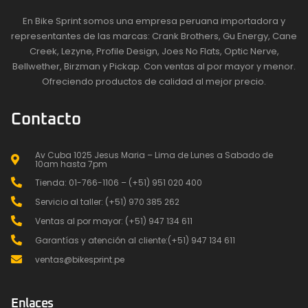
En Bike Sprint somos una empresa peruana importadora y
representantes de las marcas: Crank Brothers, Gu Energy, Cane
Creek, Lezyne, Profile Design, Joes No Flats, Optic Nerve,
Bellwether, Birzman y Pickap. Con ventas al por mayor y menor.
Ofreciendo productos de calidad al mejor precio.
Contacto
Av Cuba 1025 Jesus Maria – Lima de Lunes a Sabado de
10am hasta 7pm
Tienda: 01-766-1106 – (+51) 951 020 400
Servicio al taller: (+51) 970 385 262
Ventas al por mayor: (+51) 947 134 611
Garantías y atención al cliente:(+51) 947 134 611
ventas@bikesprint.pe
Enlaces