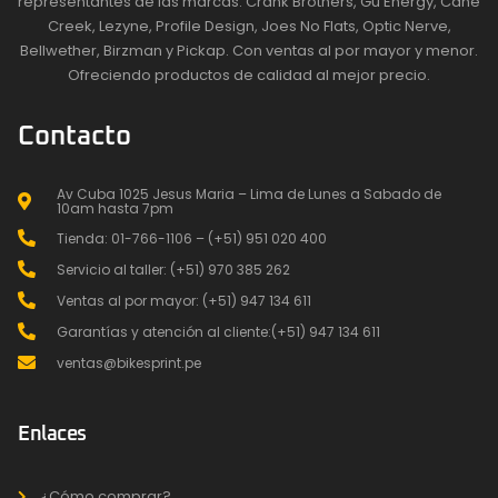
representantes de las marcas: Crank Brothers, Gu Energy, Cane
Creek, Lezyne, Profile Design, Joes No Flats, Optic Nerve,
Bellwether, Birzman y Pickap. Con ventas al por mayor y menor.
Ofreciendo productos de calidad al mejor precio.
Contacto
Av Cuba 1025 Jesus Maria – Lima de Lunes a Sabado de
10am hasta 7pm
Tienda: 01-766-1106 – (+51) 951 020 400
Servicio al taller: (+51) 970 385 262
Ventas al por mayor: (+51) 947 134 611
Garantías y atención al cliente:(+51) 947 134 611
ventas@bikesprint.pe
Enlaces
¿Cómo comprar?