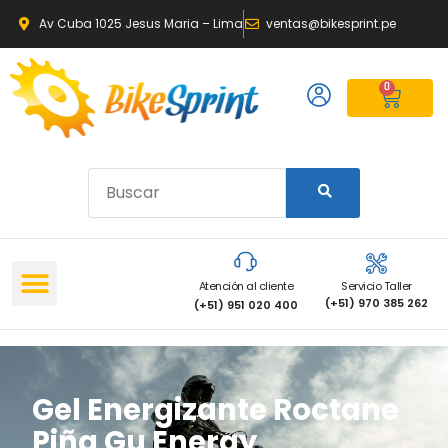
Av Cuba 1025 Jesus Maria – Lima
ventas@bikesprint.pe
0
Atención al cliente
Servicio Taller
(+51) 970 385 262
(+51) 951 020 400
Gel Energizante Roctane
Piña Gu Energy