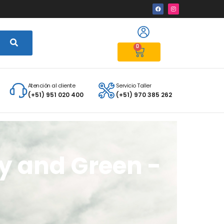
0
Atención al cliente
Servicio Taller
(+51) 951 020 400
(+51) 970 385 262
y and Green -