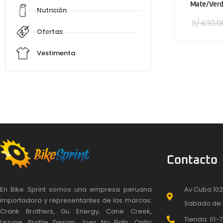
Mate/Verd
Nutrición
S/
430.0
Ofertas
Vestimenta
Contacto
En Bike Sprint somos una empresa peruana
Av Cuba 102
importadora y representantes de las marcas:
Sabado de 
Crank Brothers, Gu Energy, Cane Creek,
Tienda: 01-7
Lezyne, Profile Design, Joes No Flats, Optic