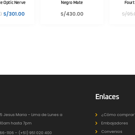
e Optic Nerve
Negro Mate
Fourt
0
S/
301.00
S/
430.00
S/
95.
Enlaces
5 Jesus Maria – Lima de Lunes a
¿Cómo comprar
10am hasta 7pm
Embajadores
Convenios
66-1106 – (+51) 951 020 400