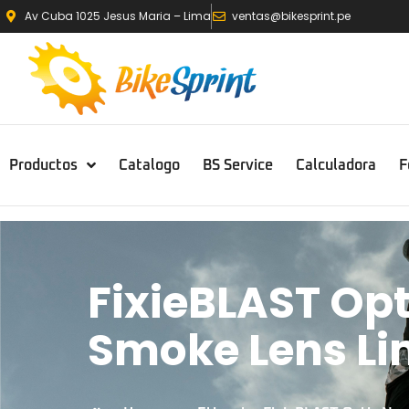
Av Cuba 1025 Jesus Maria – Lima
ventas@bikesprint.pe
Productos
Catalogo
BS Service
Calculadora
F
FixieBLAST Opt
Smoke Lens Li