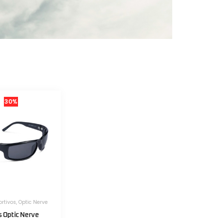
30%
ortivos
,
Optic Nerve
s Optic Nerve