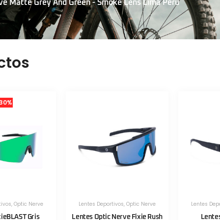
rve Matte Grey And Green - Smoke Lens Lima Peru
ctos
30%
tivos
,
Optic Nerve
Lentes Deportivos
,
Optic Nerve
Lentes Dep
xieBLAST Gris
Lentes Optic Nerve Fixie Rush
Lente