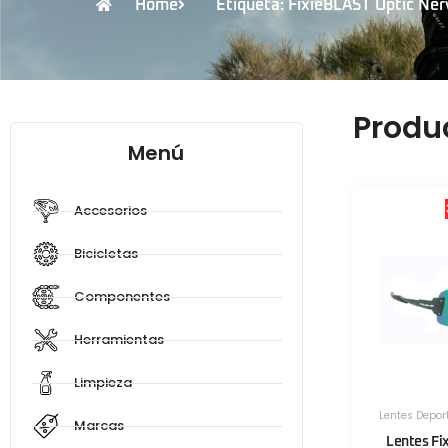
Home
Etiqueta: FixieBLAST Optic Ne
Produ
Menú
Accesorios
Bicicletas
Componentes
Herramientas
Limpieza
Lentes Depor
Marcas
Lentes Fi