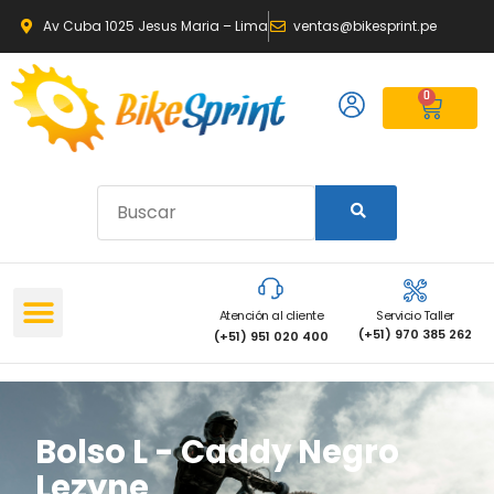
Av Cuba 1025 Jesus Maria – Lima
ventas@bikesprint.pe
0
Atención al cliente
Servicio Taller
(+51) 970 385 262
(+51) 951 020 400
Bolso L - Caddy Negro
Lezyne