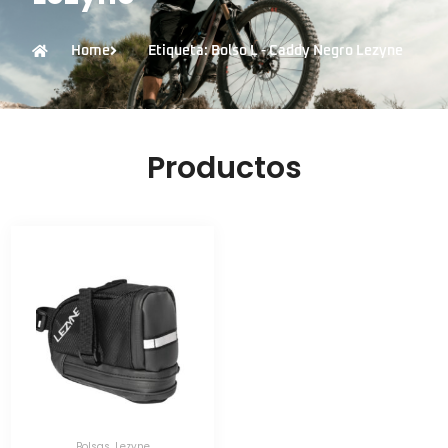
Home
Etiqueta: Bolso L - Caddy Negro Lezyne
Productos
Bolsas
,
Lezyne