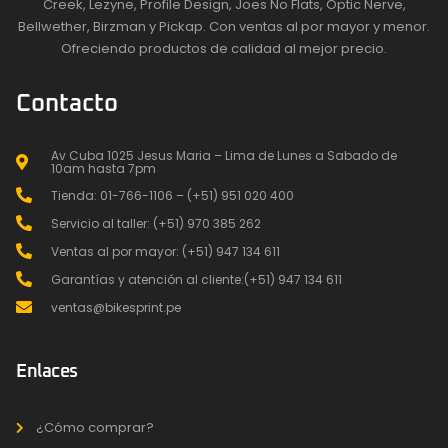
Creek, Lezyne, Profile Design, Joes No Flats, Optic Nerve,
Bellwether, Birzman y Pickap. Con ventas al por mayor y menor.
Ofreciendo productos de calidad al mejor precio.
Contacto
Av Cuba 1025 Jesus Maria – Lima de Lunes a Sabado de
10am hasta 7pm
Tienda: 01-766-1106 – (+51) 951 020 400
Servicio al taller: (+51) 970 385 262
Ventas al por mayor: (+51) 947 134 611
Garantías y atención al cliente:(+51) 947 134 611
ventas@bikesprint.pe
Enlaces
¿Cómo comprar?