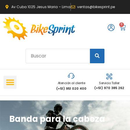
Av Cuba 1025 Jesus Maria – Lima
ventas@bikesprint.pe
0
Atención al cliente
Servicio Taller
(+51) 970 385 262
(+51) 951 020 400
Banda para la cabeza