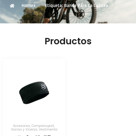
Home
Etiqueta: Banda Para La Cabeza
Productos
Accesorios
,
Compressport
,
Gorras y Viceras
,
Vestimenta