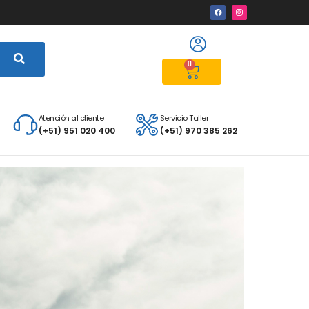
0
Atención al cliente
Servicio Taller
(+51) 951 020 400
(+51) 970 385 262