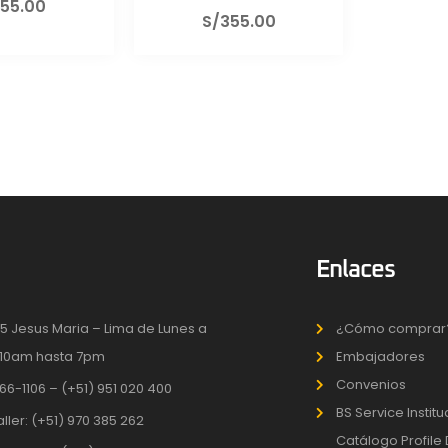
55.00
S/
355.00
Enlaces
5 Jesus Maria – Lima de Lunes a
¿Cómo comprar
10am hasta 7pm
Embajadores
Convenios
66-1106 – (+51) 951 020 400
BS Service Instit
aller: (+51) 970 385 262
Catálogo Profile