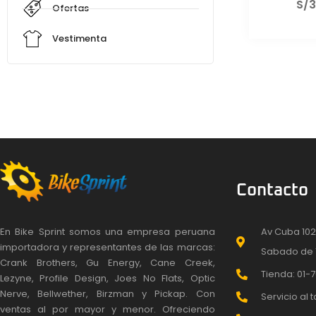
S/
3
Ofertas
Vestimenta
Contacto
En Bike Sprint somos una empresa peruana
Av Cuba 102
importadora y representantes de las marcas:
Sabado de 
Crank Brothers, Gu Energy, Cane Creek,
Tienda: 01-7
Lezyne, Profile Design, Joes No Flats, Optic
Nerve, Bellwether, Birzman y Pickap. Con
Servicio al t
ventas al por mayor y menor. Ofreciendo