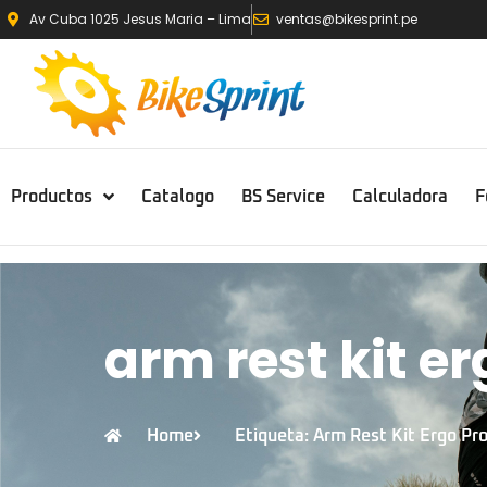
Av Cuba 1025 Jesus Maria – Lima
ventas@bikesprint.pe
Productos
Catalogo
BS Service
Calculadora
F
arm rest kit er
Home
Etiqueta: Arm Rest Kit Ergo Pro