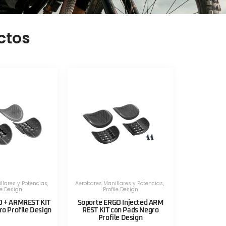
ctos
llares y Potencias
,
Aerobares Manillares y Potencias
,
le Design
Profile Design
O + ARMREST KIT
Soporte ERGO Injected ARM
o Profile Design
REST KIT con Pads Negro
Profile Design