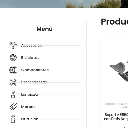
Produ
Menú
Accesorios
Bicicletas
Componentes
Herramientas
Limpieza
Aerobares Mani
Marcas
Profi
Soporte ERG
Nutrición
con Pads Negr