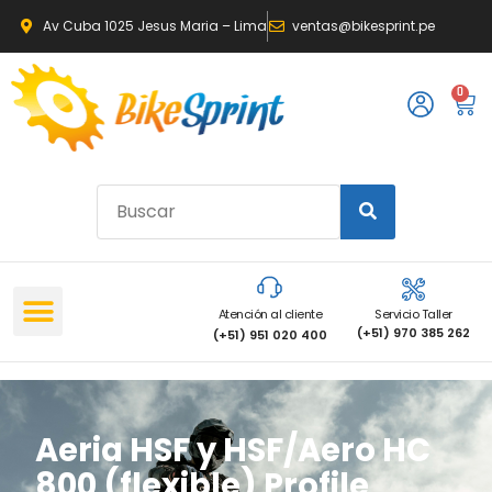
Av Cuba 1025 Jesus Maria – Lima
ventas@bikesprint.pe
0
Atención al cliente
Servicio Taller
(+51) 970 385 262
(+51) 951 020 400
Aeria HSF y HSF/Aero HC
800 (flexible) Profile