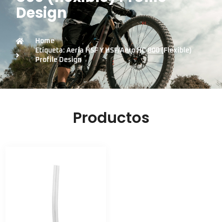
Design
Home
Etiqueta: Aeria HSF Y HSF/Aero HC 800 (flexible)
Profile Design
Productos