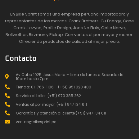
En Bike Sprint somos una empresa peruana importadora y
representantes de las marcas: Crank Brothers, Gu Energy, Cane
Creek, Lezyne, Profile Design, Joes No Flats, Optic Nerve,
Bellwether, Birzman y Pickap. Con ventas al por mayor y menor.
Ofreciendo productos de calidad al mejor precio.
Contacto
Av Cuba 1025 Jesus Maria – Lima de Lunes a Sabado de
10am hasta 7pm
Tienda: 01-766-1106 – (+51) 951 020 400
Servicio al taller: (+51) 970 385 262
Ventas al por mayor: (+51) 947 134 611
Garantías y atención al cliente:(+51) 947 134 611
ventas@bikesprint.pe