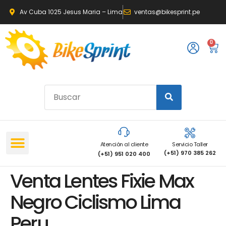
Av Cuba 1025 Jesus Maria – Lima
ventas@bikesprint.pe
0
Atención al cliente
Servicio Taller
(+51) 970 385 262
(+51) 951 020 400
Venta Lentes Fixie Max
Negro Ciclismo Lima
Peru