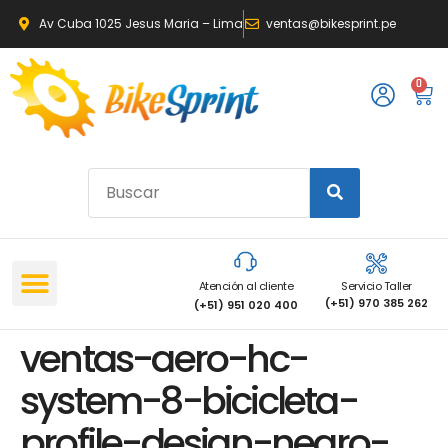
Av Cuba 1025 Jesus Maria – Lima
ventas@bikesprint.pe
0
Atención al cliente
Servicio Taller
(+51) 970 385 262
(+51) 951 020 400
ventas-aero-hc-
system-8-bicicleta-
profile-design-negro-