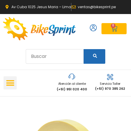
Av Cuba 1025 Jesus Maria – Lima
ventas@bikesprint.pe
0
Atención al cliente
Servicio Taller
(+51) 970 385 262
(+51) 951 020 400