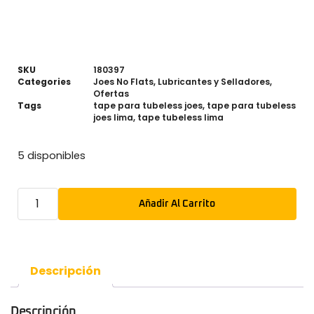
SKU
180397
Categories
Joes No Flats
,
Lubricantes y Selladores
,
Ofertas
Tags
tape para tubeless joes
,
tape para tubeless
joes lima
,
tape tubeless lima
5 disponibles
Añadir Al Carrito
Descripción
Descripción