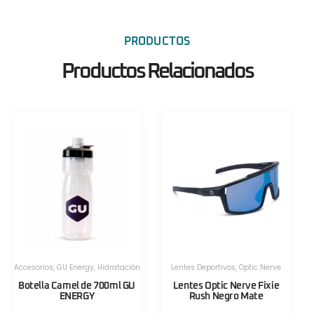
PRODUCTOS
Productos Relacionados
Herramientas
,
Herramientas
,
Herramientas Portatiles
,
Lezyne
Herramientas Portatiles
,
Lezyne
Válvula CNC TLR Valve pro
Válvula CNC TLR Valve pro
80mm Azul Lezyne
80mm Rojo Lezyne