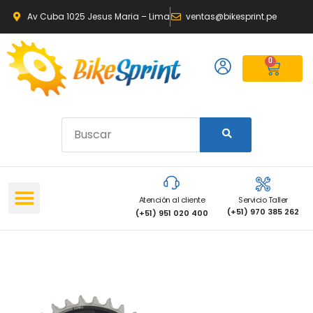
Av Cuba 1025 Jesus Maria – Lima
ventas@bikesprint.pe
0
Atención al cliente
Servicio Taller
(+51) 970 385 262
(+51) 951 020 400