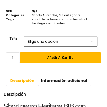
SKU
N/A
Categories
Shorts Alicrados
,
Sin categoría
Tags
short de ciclismo con tirantes
,
short
heritage con tirantes
Talla
Añadir Al Carrito
Descripción
Información adicional
Descripción
Short negro Heritage BIB con