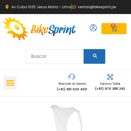
Av Cuba 1025 Jesus Maria – Lima
ventas@bikesprint.pe
0
Atención al cliente
Servicio Taller
(+51) 970 385 262
(+51) 951 020 400