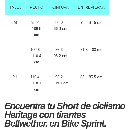
TALLA
PECHO
CINTURA
ENTREPIERNA
M
95.2 –
80.0 –
79 – 81.5 cm
108.8
86.3 cm
cm
L
102.8 –
86.3 –
81.5 – 83 cm
110.4
95.2 cm
cm
XL
110.4 –
95.2 –
83 – 85.5 cm
118.1
104.1 cm
cm
Encuentra tu Short de ciclismo
Heritage con tirantes
Bellwether, en Bike Sprint.