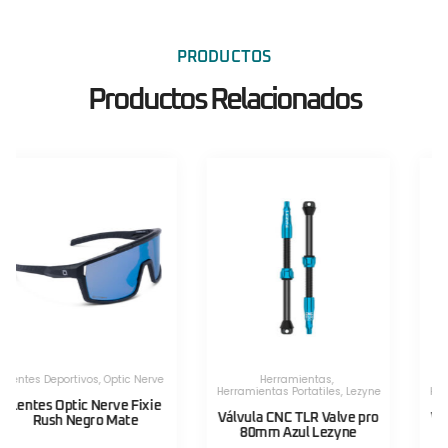
PRODUCTOS
Productos Relacionados
Herramientas
,
Herramientas
,
Herramientas Portatiles
,
Lezyne
Herramientas Portatiles
,
Lezyne
Válvula CNC TLR Valve pro
Válvula CNC TLR Valve pro
80mm Azul Lezyne
80mm Rojo Lezyne