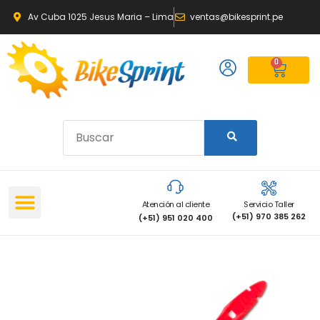
Av Cuba 1025 Jesus Maria – Lima
ventas@bikesprint.pe
0
Atención al cliente
Servicio Taller
(+51) 970 385 262
(+51) 951 020 400