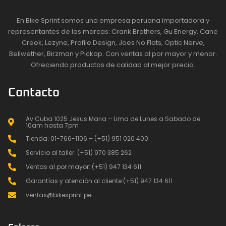
En Bike Sprint somos una empresa peruana importadora y
representantes de las marcas: Crank Brothers, Gu Energy, Cane
Creek, Lezyne, Profile Design, Joes No Flats, Optic Nerve,
Bellwether, Birzman y Pickap. Con ventas al por mayor y menor.
Ofreciendo productos de calidad al mejor precio.
Contacto
Av Cuba 1025 Jesus Maria – Lima de Lunes a Sabado de
10am hasta 7pm
Tienda: 01-766-1106 – (+51) 951 020 400
Servicio al taller: (+51) 970 385 262
Ventas al por mayor: (+51) 947 134 611
Garantías y atención al cliente:(+51) 947 134 611
ventas@bikesprint.pe