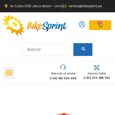
Av Cuba 1025 Jesus Maria – Lima
ventas@bikesprint.pe
0
Atención al cliente
Servicio Taller
(+51) 970 385 262
(+51) 951 020 400