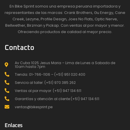
En Bike Sprint somos una empresa peruana importadora y
representantes de las marcas: Crank Brothers, Gu Energy, Cane
Creek, Lezyne, Profile Design, Joes No Flats, Optic Nerve,
Bellwether, Birzman y Pickap. Con ventas al por mayor y menor.
Ofreciendo productos de calidad al mejor precio.
Contacto
Av Cuba 1025 Jesus Maria – Lima de Lunes a Sabado de
10am hasta 7pm
Tienda: 01-766-1106 – (+51) 951 020 400
Servicio al taller: (+51) 970 385 262
Ventas al por mayor: (+51) 947 134 611
Garantías y atención al cliente:(+51) 947 134 611
ventas@bikesprint.pe
Enlaces