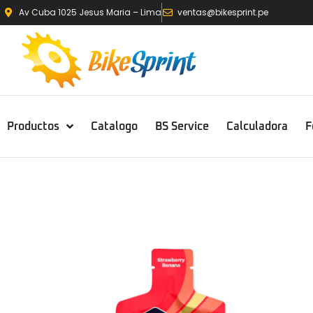
Av Cuba 1025 Jesus Maria – Lima
ventas@bikesprint.pe
Productos
Catalogo
BS Service
Calculadora
F