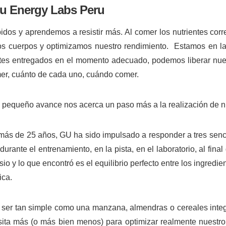
Gu Energy Labs Peru
dos y aprendemos a resistir más. Al comer los nutrientes corr
ros cuerpos y optimizamos nuestro rendimiento. Estamos en 
ntes entregados en el momento adecuado, podemos liberar nuest
er, cuánto de cada uno, cuándo comer.
equeño avance nos acerca un paso más a la realización de nu
 más de 25 años
, GU ha sido impulsado a responder a tres senc
ante el entrenamiento, en la pista, en el laboratorio, al final
o y lo que encontró es el equilibrio perfecto entre los ingredi
ica.
e ser tan simple como una manzana, almendras o cereales inte
sita más (o más bien menos) para optimizar realmente nuestr