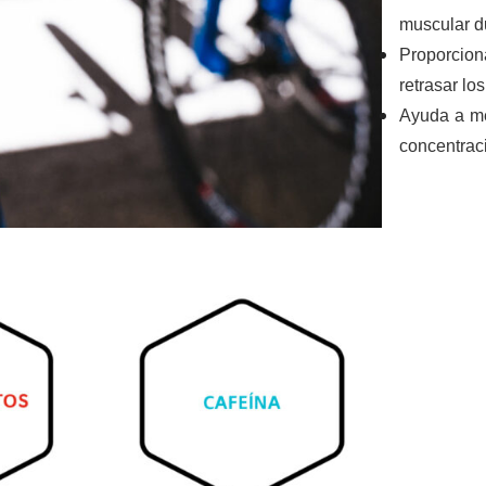
muscular du
Proporcion
retrasar lo
Ayuda a me
concentraci