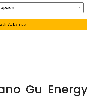
adir Al Carrito
tano Gu Energy