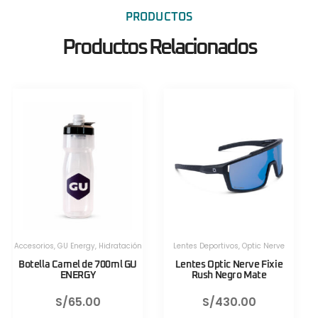
PRODUCTOS
Productos Relacionados
Herramientas
,
Herramientas
,
Herramientas Portatiles
,
Lezyne
Herramientas Portatiles
,
Lezyne
Válvula CNC TLR Valve pro
Válvula CNC TLR Valve pro
80mm Azul Lezyne
80mm Rojo Lezyne
S/
130.00
S/
130.00