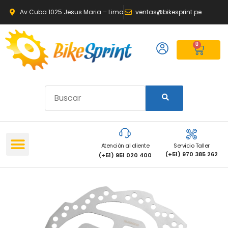
Av Cuba 1025 Jesus Maria – Lima
ventas@bikesprint.pe
0
Atención al cliente
Servicio Taller
(+51) 970 385 262
(+51) 951 020 400