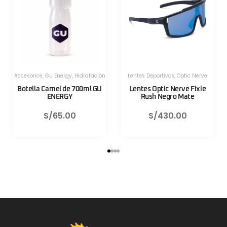
Herramientas
,
Herramientas
,
Herramientas Portatiles
,
Lezyne
Herramientas Portatiles
,
Lezyne
Válvula CNC TLR Valve pro
Válvula CNC TLR Valve pro
80mm Azul Lezyne
80mm Rojo Lezyne
S/
130.00
S/
130.00