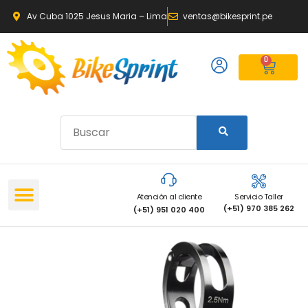
Av Cuba 1025 Jesus Maria – Lima
ventas@bikesprint.pe
0
Atención al cliente
Servicio Taller
(+51) 970 385 262
(+51) 951 020 400