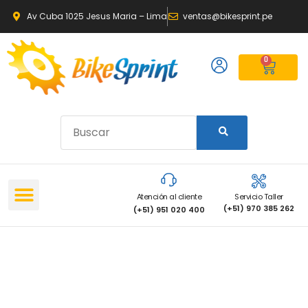
Av Cuba 1025 Jesus Maria – Lima
ventas@bikesprint.pe
0
Atención al cliente
Servicio Taller
(+51) 970 385 262
(+51) 951 020 400