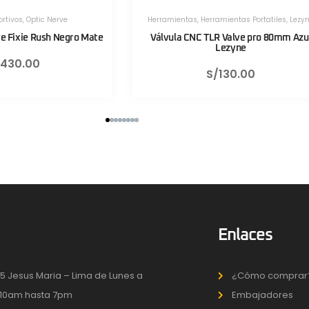
Herramientas Portatiles
,
Lezyne
Herramientas
,
Herramientas Portatiles
,
L
 TLR Valve pro 80mm Azul
Válvula CNC TLR Valve pro 80mm 
Lezyne
Lezyne
S/
130.00
S/
130.00
Enlaces
5 Jesus Maria – Lima de Lunes a
¿Cómo comprar
10am hasta 7pm
Embajadores