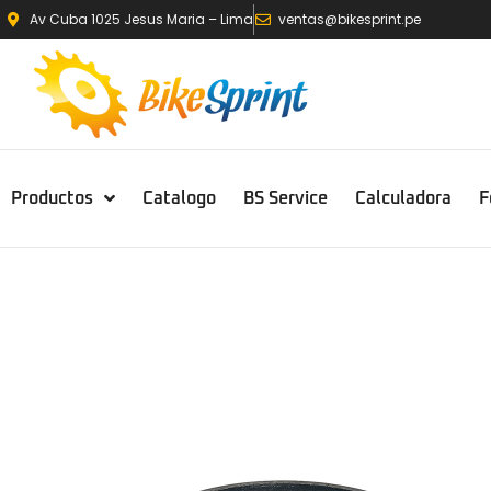
Av Cuba 1025 Jesus Maria – Lima
ventas@bikesprint.pe
Productos
Catalogo
BS Service
Calculadora
F