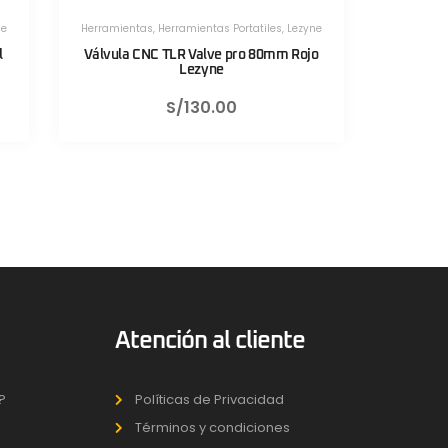
ezyne
Herramientas
,
Herramientas Portatiles
,
Lezyne
Rojo
Válvula CNC TLR Valve pro 80mm Negro
Sistem
Lezyne
S/
130.00
Atención al cliente
?
Políticas de Privacidad
Términos y condiciones