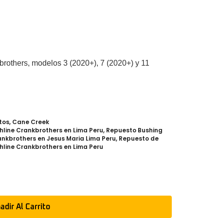
rothers, modelos 3 (2020+), 7 (2020+) y 11
tos
,
Cane Creek
hline Crankbrothers en Lima Peru
,
Repuesto Bushing
ankbrothers en Jesus Maria Lima Peru
,
Repuesto de
hline Crankbrothers en Lima Peru
adir Al Carrito