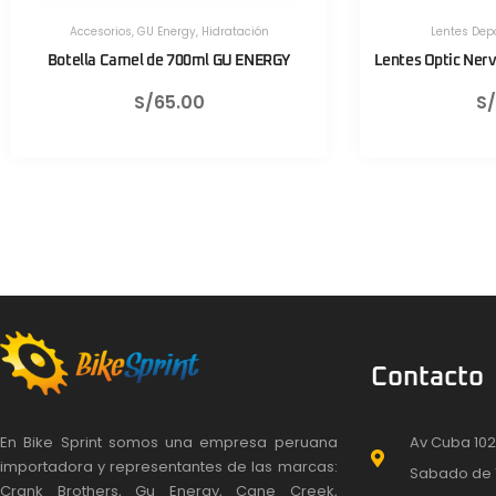
Lentes Deportivos
,
Optic Nerve
Herramientas
,
Lentes Optic Nerve Fixie Rush Negro Mate
Válvula CNC
S/
430.00
Contacto
En Bike Sprint somos una empresa peruana
Av Cuba 102
importadora y representantes de las marcas:
Sabado de 
Crank Brothers, Gu Energy, Cane Creek,