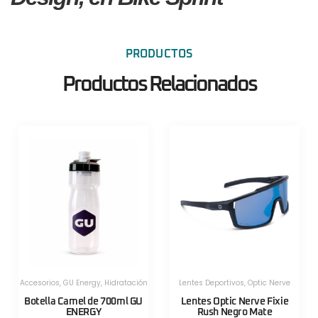
PRODUCTOS
Productos Relacionados
Herramientas
,
Herramientas
,
Herramientas Portatiles
,
Lezyne
Herramientas Portatiles
,
Lezyne
Válvula CNC TLR Valve pro
Válvula CNC TLR Valve pro