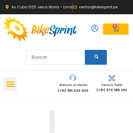
Av Cuba 1025 Jesus Maria – Lima
ventas@bikesprint.pe
0
Atención al cliente
Servicio Taller
(+51) 970 385 262
(+51) 951 020 400