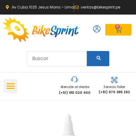
Av Cuba 1025 Jesus Maria – Lima
ventas@bikesprint.pe
0
Atención al cliente
Servicio Taller
(+51) 970 385 262
(+51) 951 020 400