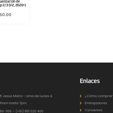
tualización de
 2/3 (V2, 2020+)
150.00
Enlaces
5 Jesus Maria – Lima de Lunes a
¿Cómo comprar
10am hasta 7pm
Embajadores
Convenios
66-1106 – (+51) 951 020 400