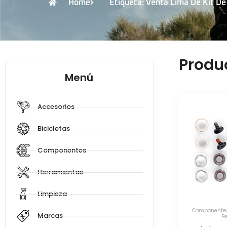
Home
Etiqueta: Venta Lima De Kit De
Produ
Menú
Accesorios
Bicicletas
Componentes
Herramientas
Limpieza
Componente
Marcas
P