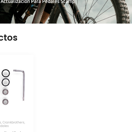
 Actualizacion Para Pedales Stamp
ctos
s
,
Crankbrothers
,
edales