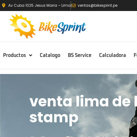
Av Cuba 1025 Jesus Maria – Lima
ventas@bikesprint.pe
Productos
Catalogo
BS Service
Calculadora
F
venta lima de 
stamp