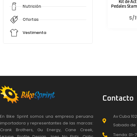
Kit de Ac
Nutrición
Pedales Stamp
S/
Ofertas
Vestimenta
Contacto
En Bike Sprint somos una empresa peruana
Av Cuba 102
importadora y representantes de las marcas:
Sabado de 
Crank Brothers, Gu Energy, Cane Creek,
Tienda: 01-7
Lezyne, Profile Design, Joes No Flats, Optic