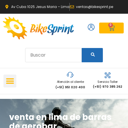
Av Cuba 1025 Jesus Maria – Lima
ventas@bikesprint.pe
0
Atención al cliente
Servicio Taller
(+51) 970 385 262
(+51) 951 020 400
venta en lima de barras
de aerobar