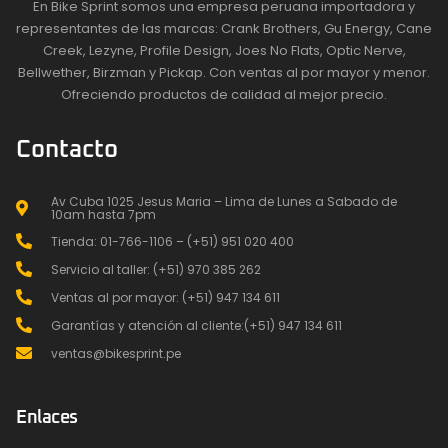
En Bike Sprint somos una empresa peruana importadora y
representantes de las marcas: Crank Brothers, Gu Energy, Cane
Creek, Lezyne, Profile Design, Joes No Flats, Optic Nerve,
Bellwether, Birzman y Pickap. Con ventas al por mayor y menor.
Ofreciendo productos de calidad al mejor precio.
Contacto
Av Cuba 1025 Jesus Maria – Lima de Lunes a Sabado de
10am hasta 7pm
Tienda: 01-766-1106 – (+51) 951 020 400
Servicio al taller: (+51) 970 385 262
Ventas al por mayor: (+51) 947 134 611
Garantías y atención al cliente:(+51) 947 134 611
ventas@bikesprint.pe
Enlaces