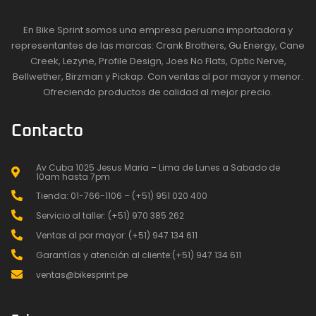
En Bike Sprint somos una empresa peruana importadora y
representantes de las marcas: Crank Brothers, Gu Energy, Cane
Creek, Lezyne, Profile Design, Joes No Flats, Optic Nerve,
Bellwether, Birzman y Pickap. Con ventas al por mayor y menor.
Ofreciendo productos de calidad al mejor precio.
Contacto
Av Cuba 1025 Jesus Maria – Lima de Lunes a Sabado de
10am hasta 7pm
Tienda: 01-766-1106 – (+51) 951 020 400
Servicio al taller: (+51) 970 385 262
Ventas al por mayor: (+51) 947 134 611
Garantías y atención al cliente:(+51) 947 134 611
ventas@bikesprint.pe