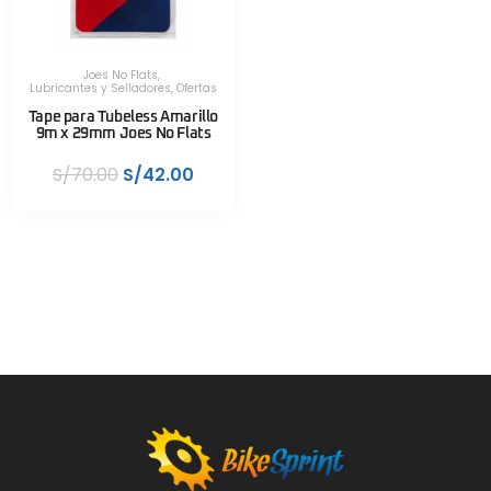
Joes No Flats
,
Lubricantes y Selladores
,
Ofertas
Tape para Tubeless Amarillo
9m x 29mm Joes No Flats
S/
70.00
S/
42.00