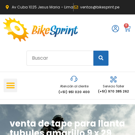
Av Cuba 1025 Jesus Maria – Lima
ventas@bikesprint.pe
0
Atención al cliente
Servicio Taller
(+51) 970 385 262
(+51) 951 020 400
venta de tape para llanta
tubules amarillo 9 x 29