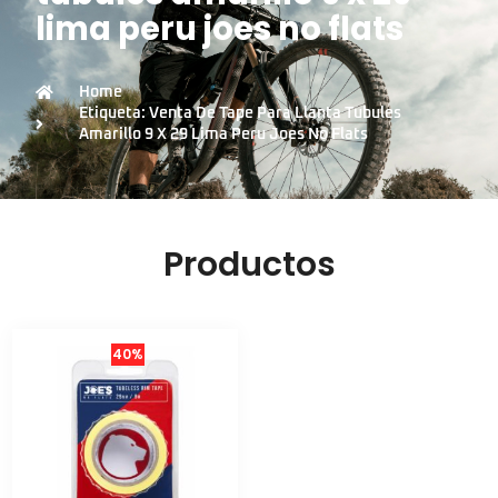
lima peru joes no flats
Home
Etiqueta: Venta De Tape Para Llanta Tubules
Amarillo 9 X 29 Lima Peru Joes No Flats
Productos
40%