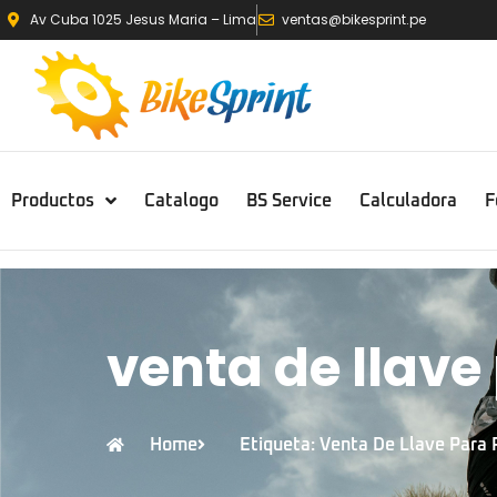
Av Cuba 1025 Jesus Maria – Lima
ventas@bikesprint.pe
Productos
Catalogo
BS Service
Calculadora
F
venta de llave
Home
Etiqueta: Venta De Llave Para 