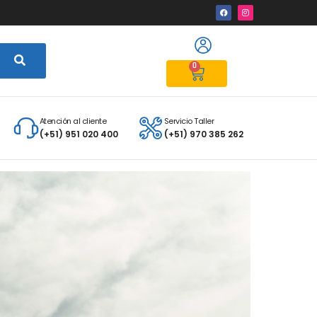
0
Atención al cliente
Servicio Taller
(+51) 951 020 400
(+51) 970 385 262