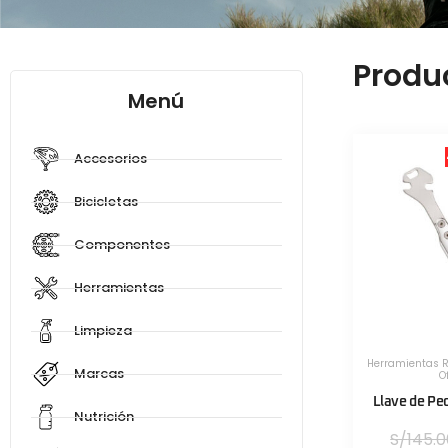
Produ
Menú
Accesorios
Bicicletas
Componentes
Herramientas
Limpieza
Herramientas 
Marcas
O
Llave de Pe
Nutrición
S/
145.