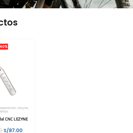
ctos
40%
Reparacion
,
Lezyne
,
fertas
dal CNC LEZYNE
00
S/
87.00