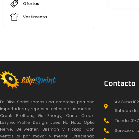
Ofertas
Vestimenta
Contacto
En Bike Sprint somos una empresa peruana
Av Cuba 102
importadora y representantes de las marcas:
Sabado de 
Crank Brothers, Gu Energy, Cane Creek,
Tienda: 01-7
Lezyne, Profile Design, Joes No Flats, Optic
Nerve, Bellwether, Birzman y Pickap. Con
Servicio al t
ventas al por mayor y menor. Ofreciendo