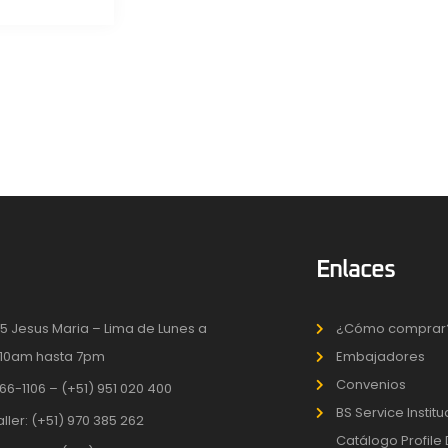
Enlaces
5 Jesus Maria – Lima de Lunes a
¿Cómo comprar
10am hasta 7pm
Embajadores
Convenios
66-1106 – (+51) 951 020 400
BS Service Instit
aller: (+51) 970 385 262
Catálogo Profile