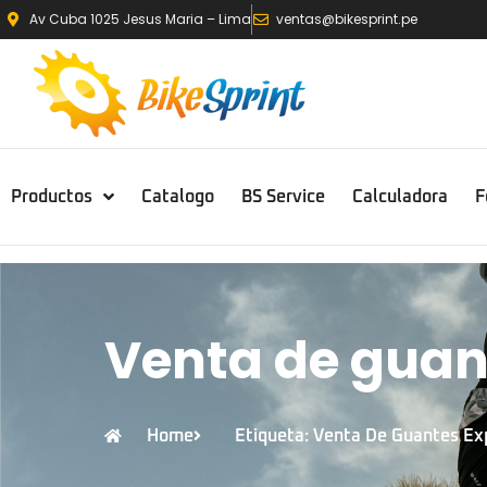
Av Cuba 1025 Jesus Maria – Lima
ventas@bikesprint.pe
Productos
Catalogo
BS Service
Calculadora
F
Venta de guant
Home
Etiqueta: Venta De Guantes Exp