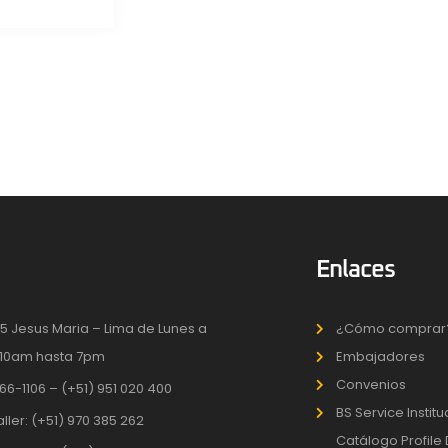
Enlaces
5 Jesus Maria – Lima de Lunes a
¿Cómo comprar
10am hasta 7pm
Embajadores
Convenios
66-1106 – (+51) 951 020 400
BS Service Instit
aller: (+51) 970 385 262
Catálogo Profile