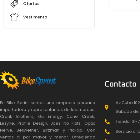
Ofertas
Vestimenta
Contacto
En Bike Sprint somos una empresa peruana
Av Cuba 102
importadora y representantes de las marcas:
Sabado de 
Crank Brothers, Gu Energy, Cane Creek,
Tienda: 01-7
Lezyne, Profile Design, Joes No Flats, Optic
Nerve, Bellwether, Birzman y Pickap. Con
Servicio al t
ventas al por mayor y menor. Ofreciendo