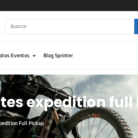
otos Eventos
Blog Sprinter
es expedition full
edition Full Pickap