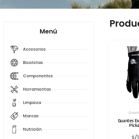
Produ
Menú
Accesorios
Bicicletas
Componentes
Herramientas
Limpieza
Guant
Marcas
Guantes Ex
Pick
Nutrición
S/