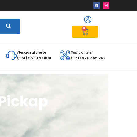
0
Atención al cliente
Servicio Taller
(+51) 951 020 400
(+51) 970 385 262
 Pickap