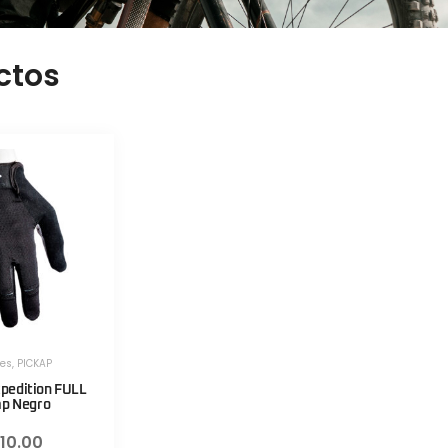
ctos
es
,
PICKAP
pedition FULL
ap Negro
110.00