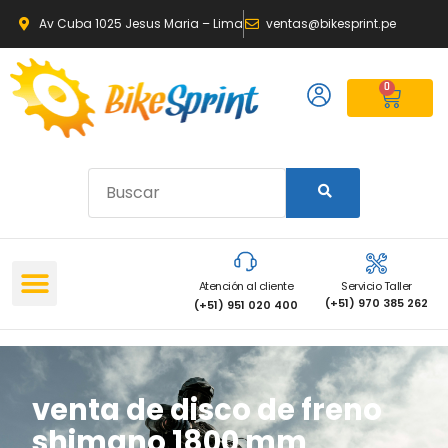
Av Cuba 1025 Jesus Maria – Lima
ventas@bikesprint.pe
0
Atención al cliente
Servicio Taller
(+51) 970 385 262
(+51) 951 020 400
venta de disco de freno
shimano 1800 mm