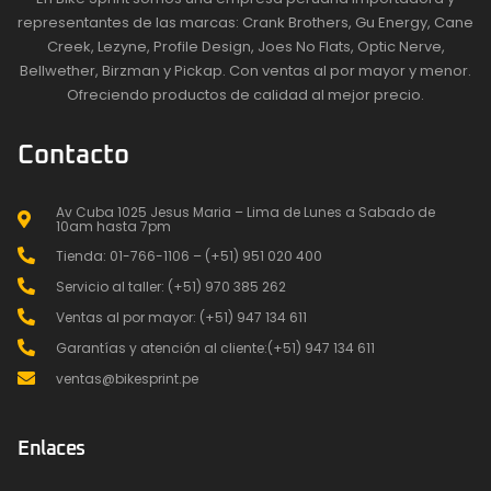
representantes de las marcas: Crank Brothers, Gu Energy, Cane
Creek, Lezyne, Profile Design, Joes No Flats, Optic Nerve,
Bellwether, Birzman y Pickap. Con ventas al por mayor y menor.
Ofreciendo productos de calidad al mejor precio.
Contacto
Av Cuba 1025 Jesus Maria – Lima de Lunes a Sabado de
10am hasta 7pm
Tienda: 01-766-1106 – (+51) 951 020 400
Servicio al taller: (+51) 970 385 262
Ventas al por mayor: (+51) 947 134 611
Garantías y atención al cliente:(+51) 947 134 611
ventas@bikesprint.pe
Enlaces