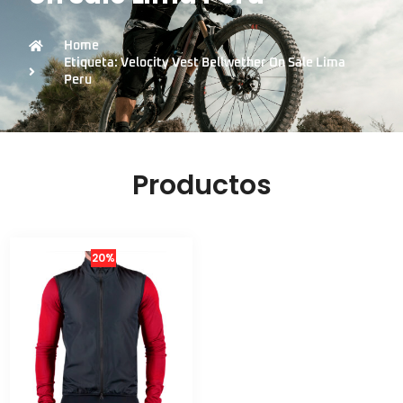
Home
Etiqueta: Velocity Vest Bellwether On Sale Lima
Peru
Productos
20%