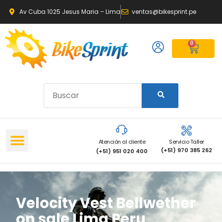
Av Cuba 1025 Jesus Maria – Lima
ventas@bikesprint.pe
0
Atención al cliente
Servicio Taller
(+51) 970 385 262
(+51) 951 020 400
Velocity Vest Bellwether
on sale Lima Peru