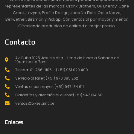
representantes de las marcas: Crank Brothers, Gu Energy, Cane
Creek, Lezyne, Profile Design, Joes No Flats, Optic Nerve,
Bellwether, Birzman y Pickap. Con ventas al por mayor y menor.
Ofreciendo productos de calidad al mejor precio.
Contacto
Av Cuba 1025 Jesus Maria – Lima de Lunes a Sabado de
10am hasta 7pm
Tienda: 01-766-1106 – (+51) 951 020 400
Servicio al taller: (+51) 970 385 262
Ventas al por mayor: (+51) 947 134 611
Garantías y atención al cliente:(+51) 947 134 611
ventas@bikesprint.pe
Enlaces