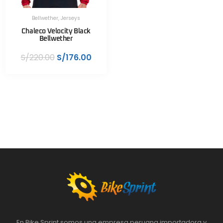
Bellwether
,
Jerseys
Chaleco Velocity Black
Bellwether
S/
220.00
S/
176.00
En Bike Sprint somos una empresa peruana importadora y