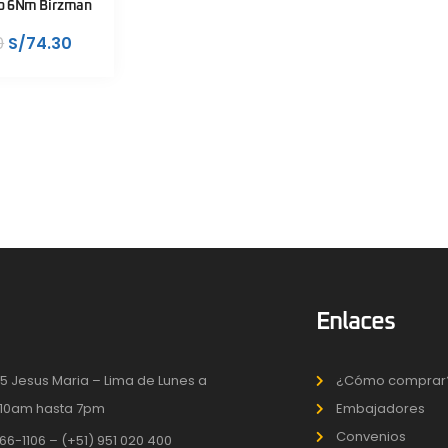
o 6Nm Birzman
0
S/
74.30
Enlaces
5 Jesus Maria – Lima de Lunes a
¿Cómo comprar
10am hasta 7pm
Embajadores
Convenios
66-1106 – (+51) 951 020 400