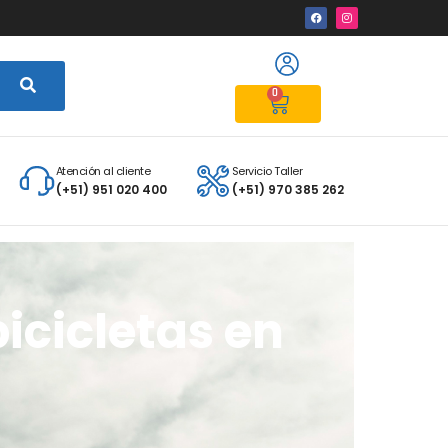
0
Atención al cliente
Servicio Taller
(+51) 951 020 400
(+51) 970 385 262
icicletas en