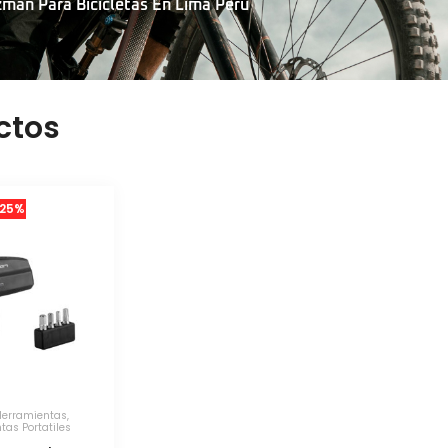
zman Para Bicicletas En Lima Peru
ctos
25%
Herramientas
,
tas Portatiles