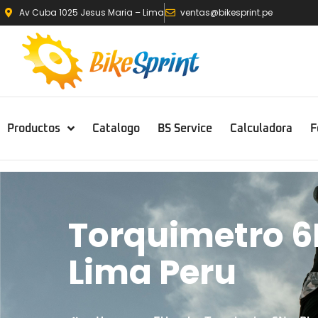
Av Cuba 1025 Jesus Maria – Lima
ventas@bikesprint.pe
Productos
Catalogo
BS Service
Calculadora
F
Torquimetro 6
Lima Peru