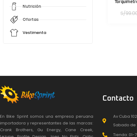
Torquimetr
Nutrición
S/
99.0
Ofertas
Vestimenta
Contacto
En Bike Sprint somos una empresa peruana
Av Cuba 102
importadora y representantes de las marcas:
Sabado de 
Crank Brothers, Gu Energy, Cane Creek,
Tienda: 01-7
Lezyne, Profile Design, Joes No Flats, Optic