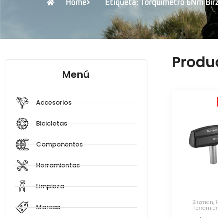
Home
Etiqueta: Torquimetro 6Nm Bir
Produ
Menú
Accesorios
Bicicletas
Componentes
Herramientas
Limpieza
Birzman
,
Marcas
Herramien