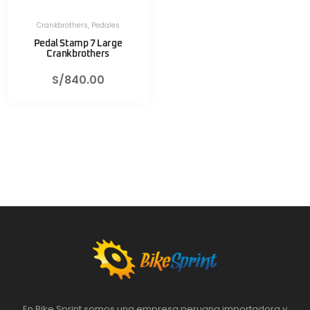
Crankbrothers
,
Pedales
Pedal Stamp 7 Large
Crankbrothers
S/
840.00
En Bike Sprint somos una empresa peruana importadora y