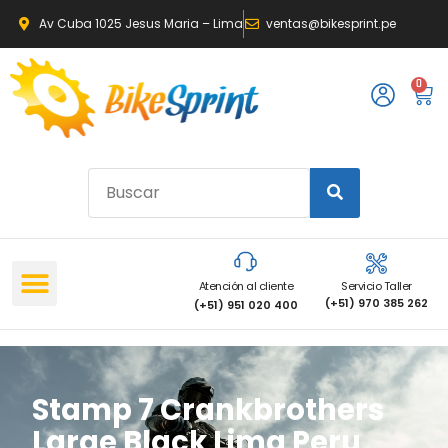
Av Cuba 1025 Jesus Maria – Lima
ventas@bikesprint.pe
0
Atención al cliente
Servicio Taller
(+51) 970 385 262
(+51) 951 020 400
Stamp 7 Crankbrothers
Large Black Lima Peru