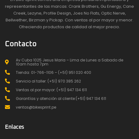
representantes de las marcas: Crank Brothers, Gu Energy, Cane
Creek, Lezyne, Profile Design, Joes No Flats, Optic Nerve,
Bellwether, Birzman y Pickap. Con ventas al por mayor y menor.
Ofreciendo productos de calidad al mejor precio.
Contacto
Av Cuba 1025 Jesus Maria – Lima de Lunes a Sabado de
10am hasta 7pm
Tienda: 01-766-1106 – (+51) 951 020 400
Servicio al taller: (+51) 970 385 262
Ventas al por mayor: (+51) 947 134 611
Garantías y atención al cliente:(+51) 947 134 611
ventas@bikesprint.pe
Enlaces